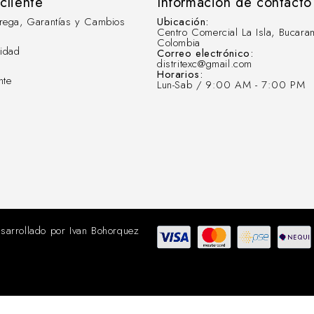
 cliente
Información de contacto
ntrega, Garantías y Cambios
Ubicación:
Centro Comercial La Isla, Bucara
Colombia
cidad
Correo electrónico:
distritexc@gmail.com
Horarios:
nte
Lun-Sab / 9:00 AM - 7:00 PM
sarrollado por
Ivan Bohorquez