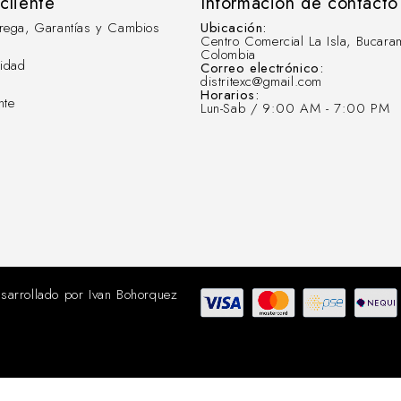
 cliente
Información de contacto
ntrega, Garantías y Cambios
Ubicación:
Centro Comercial La Isla, Bucara
Colombia
cidad
Correo electrónico:
distritexc@gmail.com
Horarios:
nte
Lun-Sab / 9:00 AM - 7:00 PM
sarrollado por
Ivan Bohorquez