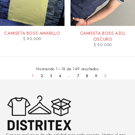
CAMISETA BOSS AMARILLO
CAMISETA BOSS AZUL
$
90.000
OSCURO
$
90.000
Mostrando 1–18 de 149 resultados
1
2
3
4
…
7
8
9
Camisas exclusivas de alta calidad para cada ocasión. Ventas al por