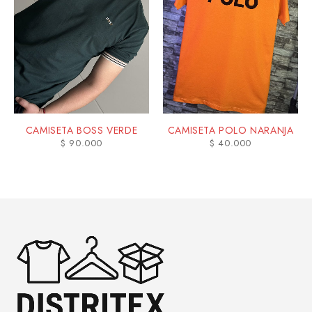
CAMISETA BOSS VERDE
CAMISETA POLO NARANJA
$
90.000
$
40.000