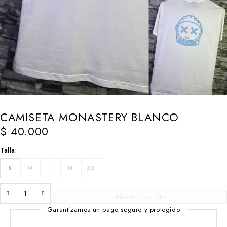
CAMISETA MONASTERY BLANCO
$
40.000
Talla
S
M
L
XL
XXL
Añadir al carrito
Garantizamos un pago seguro y protegido