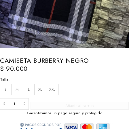
CAMISETA BURBERRY NEGRO
$
90.000
Talla
S
M
L
XL
XXL
Añadir al carrito
Garantizamos un pago seguro y protegido