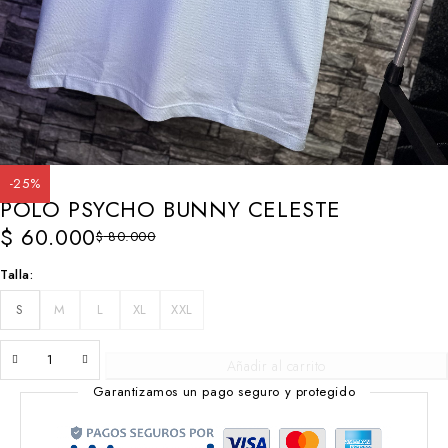
-25%
POLO PSYCHO BUNNY CELESTE
$
60.000
$
80.000
Talla
S
M
L
XL
XXL
Añadir al carrito
Garantizamos un pago seguro y protegido