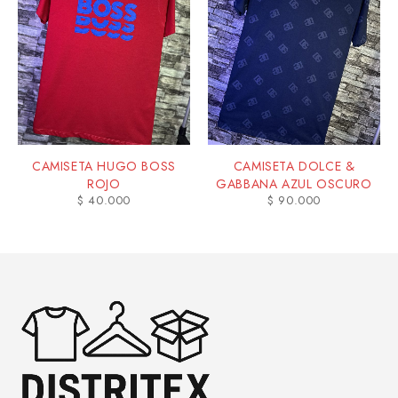
CAMISETA HUGO BOSS
CAMISETA DOLCE &
ROJO
GABBANA AZUL OSCURO
$
40.000
$
90.000