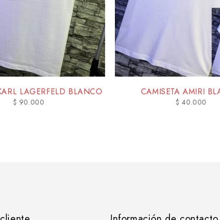
KARL LAGERFELD BLANCO
CAMISETA AMIRI B
$
90.000
$
40.000
 cliente
Información de contacto