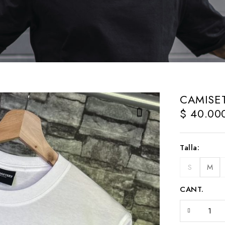
CAMISE
$
40.00
Talla
S
M
CANT.