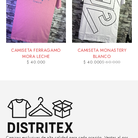
CAMISETA FERRAGAMO
CAMISETA MONASTERY
MORA LECHE
BLANCO
$
40.000
$
40.000
$
60.000
Camisas exclusivas de alta calidad para cada ocasión. Ventas al por